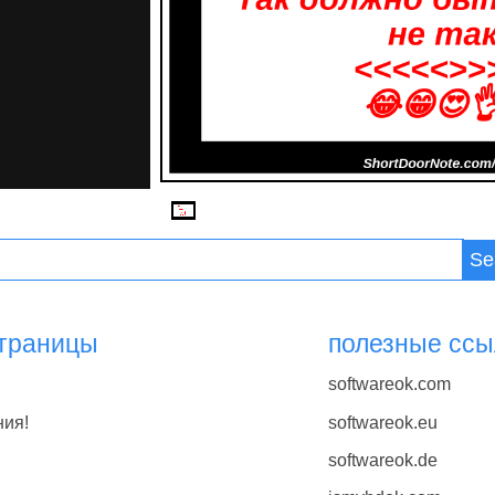
Se
страницы
полезные ссы
softwareok.com
ния!
softwareok.eu
softwareok.de