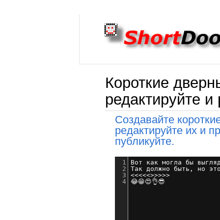
Короткие дверн
редактируйте и 
Создавайте короткие
редактируйте их и п
публикуйте.
1
Вот как могла бы выгля
2
Так должно быть, но эт
3
<<<<<>>>>>
4
😂😁😍👌😎