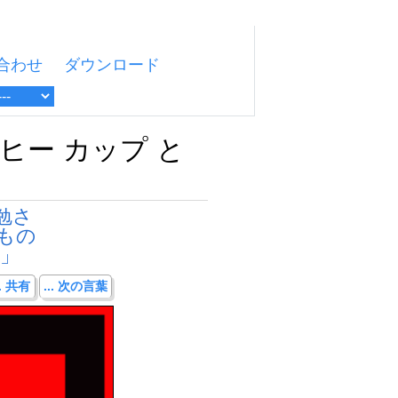
合わせ
ダウンロード
ーヒー カップ と
勉さ
もの
」
.. 共有
... 次の言葉