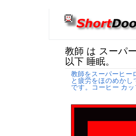
教師 は スーパー
以下 睡眠。
教師をスーパーヒー
と疲労をほのめかし
です。コーヒー カ