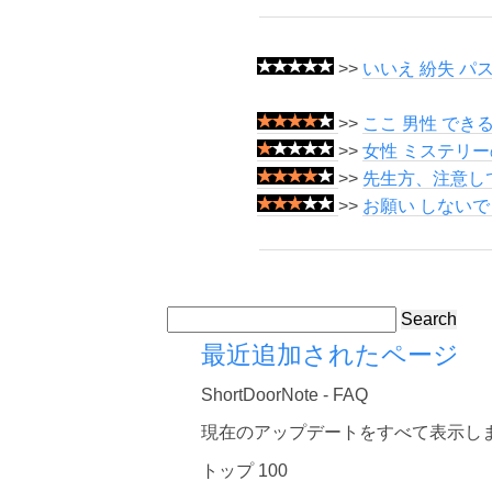
>>
いいえ 紛失 パ
>>
ここ 男性 できる
>>
女性 ミステリー
>>
先生方、注意して
>>
お願い しないで 
Search
最近追加されたページ
ShortDoorNote - FAQ
現在のアップデートをすべて表示し
トップ 100