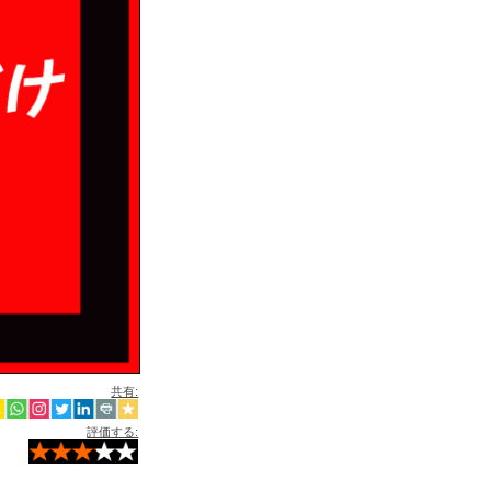
共有:
評価する: