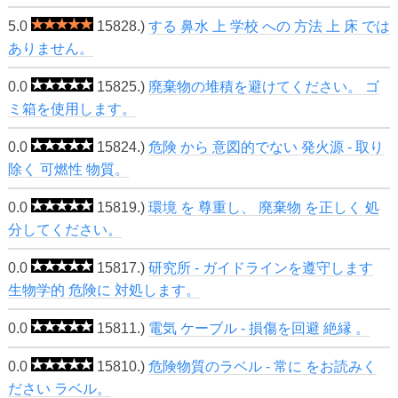
5.0
15828.)
する 鼻水 上 学校 への 方法 上 床 では
ありません。
0.0
15825.)
廃棄物の堆積を避けてください。 ゴ
ミ箱を使用します。
0.0
15824.)
危険 から 意図的でない 発火源 - 取り
除く 可燃性 物質。
0.0
15819.)
環境 を 尊重し、 廃棄物 を正しく 処
分してください。
0.0
15817.)
研究所 - ガイドラインを遵守します
生物学的 危険に 対処します。
0.0
15811.)
電気 ケーブル - 損傷を回避 絶縁 。
0.0
15810.)
危険物質のラベル - 常に をお読みく
ださい ラベル。