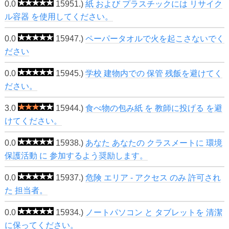
0.0
15951.)
紙 および プラスチックには リサイク
ル容器 を使用してください。
0.0
15947.)
ペーパータオルで火を起こさないでく
ださい
0.0
15945.)
学校 建物内での 保管 残飯を避けてく
ださい。
3.0
15944.)
食べ物の包み紙 を 教師に投げる を避
けてください。
0.0
15938.)
あなた あなたの クラスメートに 環境
保護活動 に 参加するよう奨励します。
0.0
15937.)
危険 エリア - アクセス のみ 許可され
た 担当者。
0.0
15934.)
ノートパソコン と タブレットを 清潔
に保ってください。