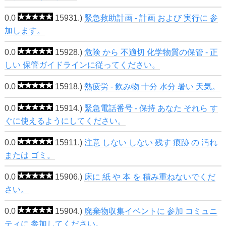
0.0
15931.)
緊急救助計画 - 計画 および 実行に 参
加します。
0.0
15928.)
危険 から 不適切 化学物質の保管 - 正
しい 保管ガイドラインに従ってください。
0.0
15918.)
熱疲労 - 飲み物 十分 水分 暑い 天気。
0.0
15914.)
緊急電話番号 - 保持 あなた それら す
ぐに使えるようにしてください。
0.0
15911.)
注意 しない しない 残す 痕跡 の 汚れ
または ゴミ。
0.0
15906.)
床に 紙 や 本 を 積み重ねないでくだ
さい。
0.0
15904.)
廃棄物収集イベントに 参加 コミュニ
ティに 参加してください。