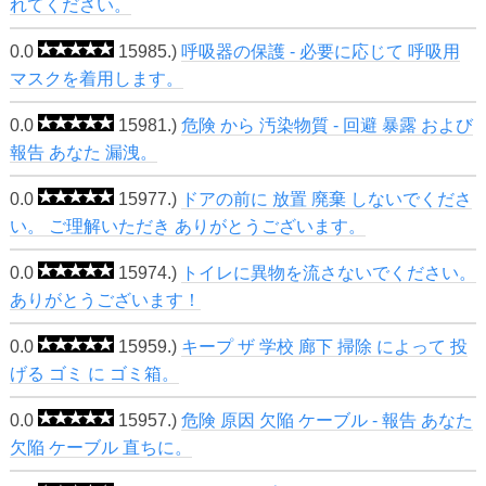
れてください。
0.0
15985.)
呼吸器の保護 - 必要に応じて 呼吸用
マスクを着用します。
0.0
15981.)
危険 から 汚染物質 - 回避 暴露 および
報告 あなた 漏洩。
0.0
15977.)
ドアの前に 放置 廃棄 しないでくださ
い。 ご理解いただき ありがとうございます。
0.0
15974.)
トイレに異物を流さないでください。
ありがとうございます！
0.0
15959.)
キープ ザ 学校 廊下 掃除 によって 投
げる ゴミ に ゴミ箱。
0.0
15957.)
危険 原因 欠陥 ケーブル - 報告 あなた
欠陥 ケーブル 直ちに。