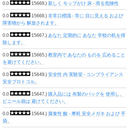
0.0
15669.)
新しく モップがけ 床 - 滑る危険性
0.0
15668.)
非常口標識 - 常に 目に見える および
障害物から 解放されます。
0.0
15667.)
あなた 定期的に あなた 学校の机を掃
除します。
0.0
15665.)
教室内で あなたの ものを 広めること
を避けてください。
0.0
15649.)
安全性 内 実験室 - コンプライアンス
安全プロトコル。
0.0
15647.)
購入品には 布製のバッグを 使用し、
ビニール袋は 避けてください。
0.0
15644.)
腐食性 酸 - 摩耗 安全メガネ および 手
袋。