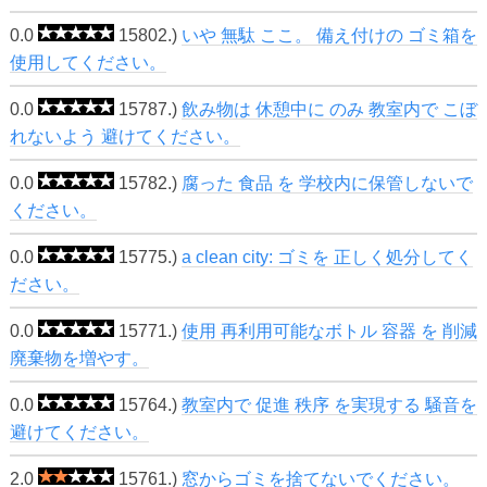
0.0
15802.)
いや 無駄 ここ。 備え付けの ゴミ箱を
使用してください。
0.0
15787.)
飲み物は 休憩中に のみ 教室内で こぼ
れないよう 避けてください。
0.0
15782.)
腐った 食品 を 学校内に保管しないで
ください。
0.0
15775.)
a clean city: ゴミを 正しく処分してく
ださい。
0.0
15771.)
使用 再利用可能なボトル 容器 を 削減
廃棄物を増やす。
0.0
15764.)
教室内で 促進 秩序 を実現する 騒音を
避けてください。
2.0
15761.)
窓からゴミを捨てないでください。