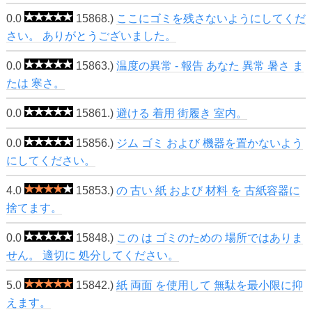
0.0
15868.)
ここにゴミを残さないようにしてくだ
さい。 ありがとうございました。
0.0
15863.)
温度の異常 - 報告 あなた 異常 暑さ ま
たは 寒さ。
0.0
15861.)
避ける 着用 街履き 室内。
0.0
15856.)
ジム ゴミ および 機器を置かないよう
にしてください。
4.0
15853.)
の 古い 紙 および 材料 を 古紙容器に
捨てます。
0.0
15848.)
この は ゴミのための 場所ではありま
せん。 適切に 処分してください。
5.0
15842.)
紙 両面 を使用して 無駄を最小限に抑
えます。