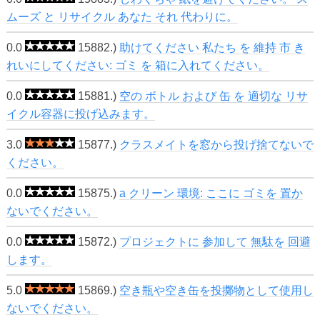
ムーズ と リサイクル あなた それ 代わりに。
0.0
15882.)
助けてください 私たち を 維持 市 き
れいにしてください: ゴミ を 箱に入れてください。
0.0
15881.)
空の ボトル および 缶 を 適切な リサ
イクル容器に投げ込みます。
3.0
15877.)
クラスメイトを窓から投げ捨てないで
ください。
0.0
15875.)
a クリーン 環境: ここに ゴミを 置か
ないでください。
0.0
15872.)
プロジェクトに 参加して 無駄を 回避
します。
5.0
15869.)
空き瓶や空き缶を投擲物として使用し
ないでください。