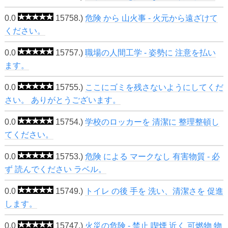
0.0
15758.)
危険 から 山火事 - 火元から遠ざけて
ください。
0.0
15757.)
職場の人間工学 - 姿勢に 注意を払い
ます。
0.0
15755.)
ここにゴミを残さないようにしてくだ
さい。 ありがとうございます。
0.0
15754.)
学校のロッカーを 清潔に 整理整頓し
てください。
0.0
15753.)
危険 による マークなし 有害物質 - 必
ず 読んでください ラベル。
0.0
15749.)
トイレ の後 手を 洗い、清潔さを 促進
します。
0.0
15747.)
火災の危険 - 禁止 喫煙 近く 可燃物 物