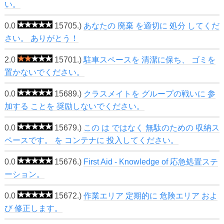
い。
0.0
15705.)
あなたの 廃棄 を適切に 処分 してくだ
さい。 ありがとう！
2.0
15701.)
駐車スペースを 清潔に保ち、 ゴミを
置かないでください。
0.0
15689.)
クラスメイトを グループの戦いに 参
加する ことを 奨励しないでください。
0.0
15679.)
この は ではなく 無駄のための 収納ス
ペースです。 を コンテナに 投入してください。
0.0
15676.)
First Aid - Knowledge of 応急処置ステ
ーション。
0.0
15672.)
作業エリア 定期的に 危険エリア およ
び 修正します。