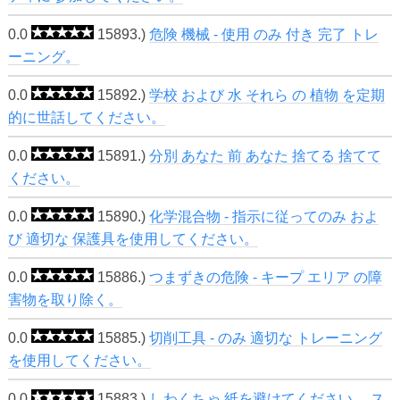
0.0
15893.)
危険 機械 - 使用 のみ 付き 完了 トレ
ーニング。
0.0
15892.)
学校 および 水 それら の 植物 を定期
的に世話してください。
0.0
15891.)
分別 あなた 前 あなた 捨てる 捨てて
ください。
0.0
15890.)
化学混合物 - 指示に従ってのみ およ
び 適切な 保護具を使用してください。
0.0
15886.)
つまずきの危険 - キープ エリア の障
害物を取り除く。
0.0
15885.)
切削工具 - のみ 適切な トレーニング
を使用してください。
0.0
15883.)
しわくちゃ 紙を避けてください。 ス