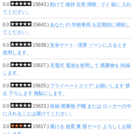
0.0
15643.)
助けて 維持 近所 掃除 : ゴミ 箱に 入れ
てください。
0.0
15642.)
あなた の 学校車両 を定期的に掃除し
てください。
0.0
15638.)
安全ゲート - 境界 ゾーンに入るとき
使用します。
0.0
15627.)
充電式 電池を使用して 廃棄物を 削減
します。
0.0
15625.)
プライベートエリア: お願いします 禁
止 下ろします 無駄にします。
0.0
15623.)
収納 廃棄物 戸棚 または ロッカーの中
に入れることは避けてください。
3.0
15617.)
避ける 放置 糞 寝そべり よろしくお願
いします。