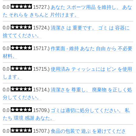
0.0
15727.)
あなた スポーツ用品 を維持し、 あな
た それらを きちんと 片付けます。
0.0
15724.)
清潔さ は 重要です。 ゴミ は 容器に
捨ててください。
0.0
15717.)
作業面 - 維持 あなた 自由 から 不必要
材料。
0.0
15715.)
使用済み ティッシュには ビン を使用
します。
0.0
15714.)
清潔さを 尊重し、 廃棄物 を正しく処
分してください。
0.0
15709.)
ゴミは適切に処分してください。 私
たち 環境 感謝 あなた。
0.0
15707.)
食品の包装で 遊ぶ を避けてくださ