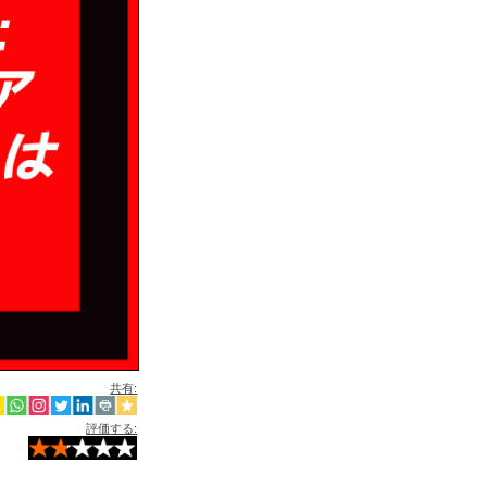
共有:
評価する: