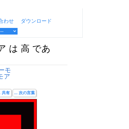
合わせ
ダウンロード
 は 高 であ
ーモ
モア
.. 共有
... 次の言葉