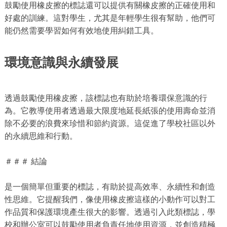
鼓勵使用橡皮擦的標誌還可以提供有關橡皮擦的正確使用和
好處的訓練。這對學生，尤其是年輕學生很有幫助，他們可
能仍然需要學習如何有效地使用糾錯工具。
環境意識與永續發展
透過鼓勵使用橡皮擦，該標誌也有助於培養環保意識的行
為。它教導使用者透過最大限度地延長紙張的使用壽命並消
除不必要的浪費來珍惜和節約資源。這促進了學校社區以外
的永續思維和行動。
＃＃＃ 結論
是一個簡單但重要的標誌，有助於提高效率、永續性和創造
性思維。它提醒我們，像使用橡皮擦這樣的小動作可以對工
作品質和保護環境產生很大的影響。透過引入此類標誌，學
校和辦公室可以鼓勵使用者負責任地使用資源，並創造積極