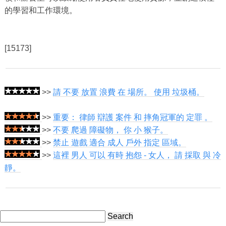
的學習和工作環境。
[15173]
>>
請 不要 放置 浪費 在 場所。 使用 垃圾桶。
>>
重要： 律師 辯護 案件 和 摔角冠軍的 定罪 。
>>
不要 爬過 障礙物， 你 小 猴子。
>>
禁止 遊戲 適合 成人 戶外 指定 區域。
>>
這裡 男人 可以 有時 抱怨 - 女人， 請 採取 與 冷
靜。
Search