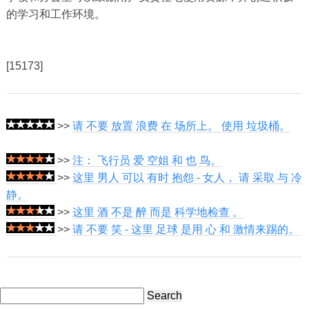
的学习和工作环境。
[15173]
>>
请 不要 放置 浪费 在 场所上。 使用 垃圾桶。
>>
注： 飞行员 爱 空姐 和 也 鸟。
>>
这里 男人 可以 有时 抱怨 - 女人， 请 采取 与 冷
静。
>>
这里 酒 不是 醉 而是 科学地检查 。
>>
请 不要 笑 - 这里 足球 是用 心 和 激情来踢的。
Search