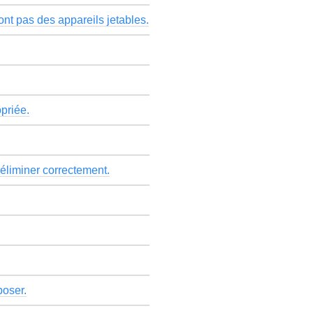
sont pas des appareils jetables.
priée.
s éliminer correctement.
poser.