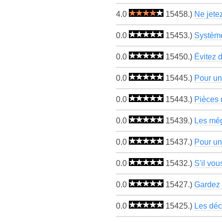
4.0
15458.)
Ne jetez
0.0
15453.)
Système
0.0
15450.)
Évitez d
0.0
15445.)
Pour un 
0.0
15443.)
Pièces 
0.0
15439.)
Les mégo
0.0
15437.)
Pour un
0.0
15432.)
S'il vou
0.0
15427.)
Gardez 
0.0
15425.)
Les déch