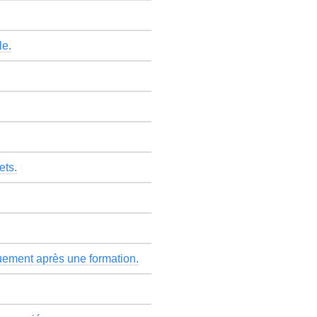
le.
ets.
quement après une formation.