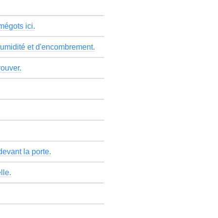
mégots ici.
'humidité et d'encombrement.
rouver.
evant la porte.
lle.