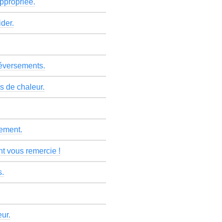
appropriée.
ider.
déversements.
s de chaleur.
sement.
t vous remercie !
s.
eur.