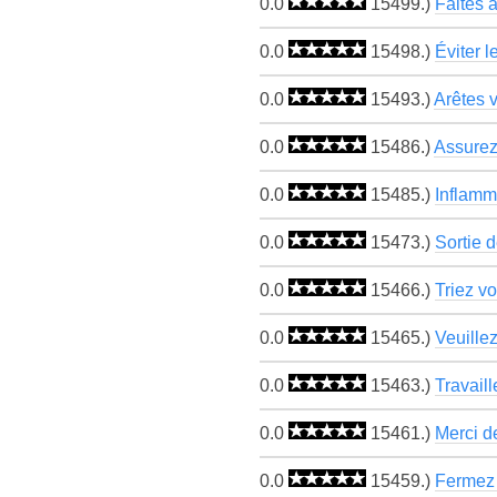
0.0
15499.)
Faites 
0.0
15498.)
Éviter l
0.0
15493.)
Arêtes v
0.0
15486.)
Assurez
0.0
15485.)
Inflamm
0.0
15473.)
Sortie d
0.0
15466.)
Triez v
0.0
15465.)
Veuille
0.0
15463.)
Travaill
0.0
15461.)
Merci de
0.0
15459.)
Fermez t