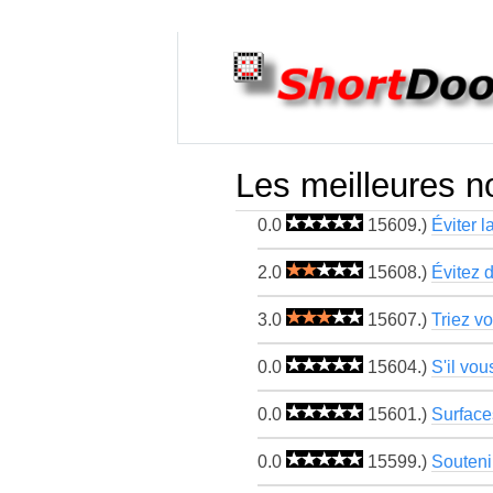
Les meilleures n
0.0
15609.)
Éviter l
2.0
15608.)
Évitez d
3.0
15607.)
Triez vo
0.0
15604.)
S'il vou
0.0
15601.)
Surfaces
0.0
15599.)
Soutenir