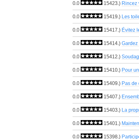
0.0
15423.)
Rincez v
0.0
15419.)
Les toil
0.0
15417.)
Évitez 
0.0
15414.)
Gardez l
0.0
15412.)
Soudage
0.0
15410.)
Pour un
0.0
15409.)
Pas de d
0.0
15407.)
Ensembl
0.0
15403.)
La prop
0.0
15401.)
Mainten
0.0
15398.)
Partici