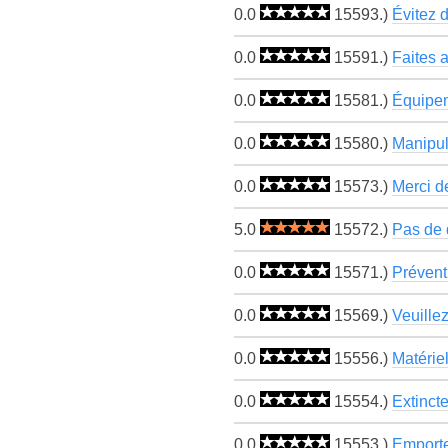
0.0
15593.)
Évitez d
0.0
15591.)
Faites a
0.0
15581.)
Équipem
0.0
15580.)
Manipula
0.0
15573.)
Merci de
5.0
15572.)
Pas de d
0.0
15571.)
Prévent
0.0
15569.)
Veuille
0.0
15556.)
Matériel
0.0
15554.)
Extinct
0.0
15553.)
Emportez