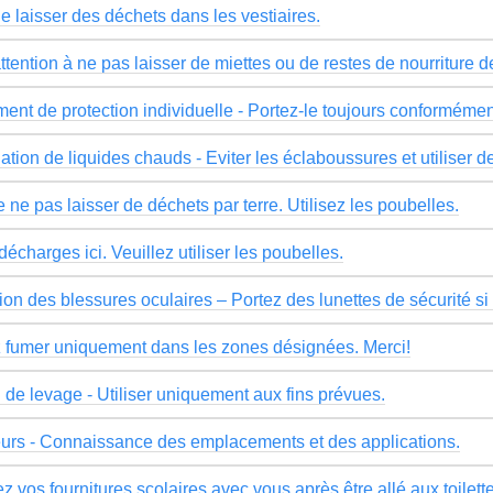
e laisser des déchets dans les vestiaires.
ttention à ne pas laisser de miettes ou de restes de nourriture d
ent de protection individuelle - Portez-le toujours conformémen
tion de liquides chauds - Eviter les éclaboussures et utiliser d
 ne pas laisser de déchets par terre. Utilisez les poubelles.
écharges ici. Veuillez utiliser les poubelles.
ion des blessures oculaires – Portez des lunettes de sécurité si
z fumer uniquement dans les zones désignées. Merci!
 de levage - Utiliser uniquement aux fins prévues.
eurs - Connaissance des emplacements et des applications.
 vos fournitures scolaires avec vous après être allé aux toilett