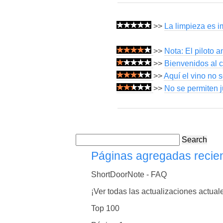
>>
La limpieza es im
>>
Nota: El piloto a
>>
Bienvenidos al c
>>
Aquí el vino no 
>>
No se permiten j
Search
Páginas agregadas recie
ShortDoorNote - FAQ
¡Ver todas las actualizaciones actual
Top 100