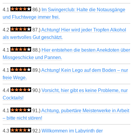
4.1
86.)
Im Swingerclub: Halte die Notausgänge
und Fluchtwege immer frei.
4.2
87.)
Achtung! Hier wird jeder Tropfen Alkohol
als wertvolles Gut geschätzt.
4.1
88.)
Hier entstehen die besten Anekdoten über
Missgeschicke und Pannen.
4.1
89.)
Achtung! Kein Lego auf dem Boden – nur
freie Wege.
4.4
90.)
Vorsicht, hier gibt es keine Probleme, nur
Cocktails!
4.1
91.)
Achtung, pubertäre Meisterwerke in Arbeit
– bitte nicht stören!
4.3
92.)
Willkommen im Labyrinth der