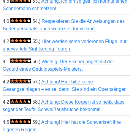
4.5
53.)
Achtung, ich bin so geil, ich könnte einen
Schneemann schmelzen!
4.0
54.)
Respektieren Sie die Anweisungen des
Bodenpersonals, auch wenn sie dumm sind.
4.2
55.)
Hier werden keine verlorenen Flüge, nur
unerwartete Sightseeing-Touren.
4.1
56.)
Wichtig: Der Fischer angelt mit der
Geduld eines Geduldsspiels-Meisters.
4.2
57.)
Achtung! Hier bitte keine
Gesangseinlagen – es sei denn, Sie sind ein Opernsänger.
4.2
58.)
Achtung: Diese Körper ist so heiß, dass
sogar der Teufel Schweißausbrüche bekommt!
4.5
59.)
Achtung! Hier hat die Schwerkraft ihre
eigenen Regeln.