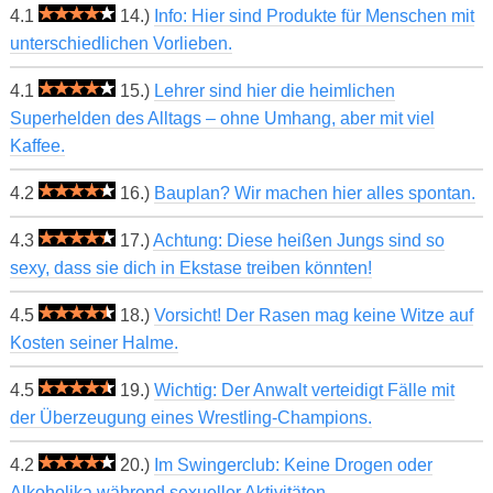
4.1
14.)
Info: Hier sind Produkte für Menschen mit
unterschiedlichen Vorlieben.
4.1
15.)
Lehrer sind hier die heimlichen
Superhelden des Alltags – ohne Umhang, aber mit viel
Kaffee.
4.2
16.)
Bauplan? Wir machen hier alles spontan.
4.3
17.)
Achtung: Diese heißen Jungs sind so
sexy, dass sie dich in Ekstase treiben könnten!
4.5
18.)
Vorsicht! Der Rasen mag keine Witze auf
Kosten seiner Halme.
4.5
19.)
Wichtig: Der Anwalt verteidigt Fälle mit
der Überzeugung eines Wrestling-Champions.
4.2
20.)
Im Swingerclub: Keine Drogen oder
Alkoholika während sexueller Aktivitäten.