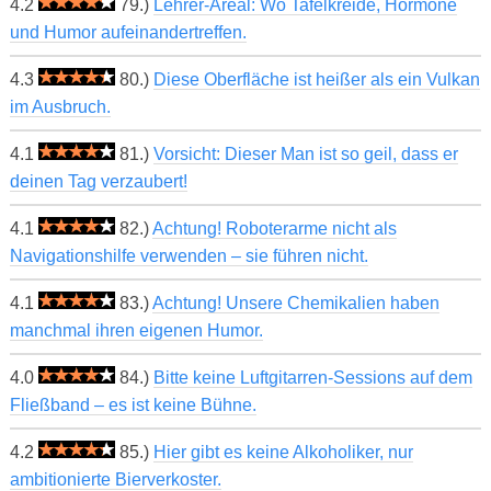
4.2
79.)
Lehrer-Areal: Wo Tafelkreide, Hormone
und Humor aufeinandertreffen.
4.3
80.)
Diese Oberfläche ist heißer als ein Vulkan
im Ausbruch.
4.1
81.)
Vorsicht: Dieser Man ist so geil, dass er
deinen Tag verzaubert!
4.1
82.)
Achtung! Roboterarme nicht als
Navigationshilfe verwenden – sie führen nicht.
4.1
83.)
Achtung! Unsere Chemikalien haben
manchmal ihren eigenen Humor.
4.0
84.)
Bitte keine Luftgitarren-Sessions auf dem
Fließband – es ist keine Bühne.
4.2
85.)
Hier gibt es keine Alkoholiker, nur
ambitionierte Bierverkoster.