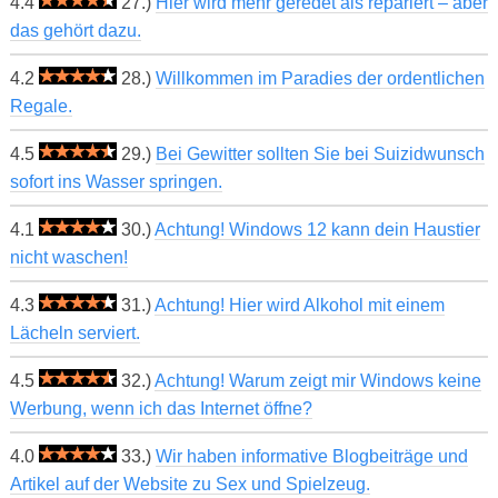
4.4
27.)
Hier wird mehr geredet als repariert – aber
das gehört dazu.
4.2
28.)
Willkommen im Paradies der ordentlichen
Regale.
4.5
29.)
Bei Gewitter sollten Sie bei Suizidwunsch
sofort ins Wasser springen.
4.1
30.)
Achtung! Windows 12 kann dein Haustier
nicht waschen!
4.3
31.)
Achtung! Hier wird Alkohol mit einem
Lächeln serviert.
4.5
32.)
Achtung! Warum zeigt mir Windows keine
Werbung, wenn ich das Internet öffne?
4.0
33.)
Wir haben informative Blogbeiträge und
Artikel auf der Website zu Sex und Spielzeug.