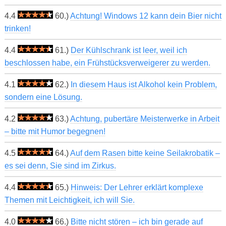
4.4
60.)
Achtung! Windows 12 kann dein Bier nicht
trinken!
4.4
61.)
Der Kühlschrank ist leer, weil ich
beschlossen habe, ein Frühstücksverweigerer zu werden.
4.1
62.)
In diesem Haus ist Alkohol kein Problem,
sondern eine Lösung.
4.2
63.)
Achtung, pubertäre Meisterwerke in Arbeit
– bitte mit Humor begegnen!
4.5
64.)
Auf dem Rasen bitte keine Seilakrobatik –
es sei denn, Sie sind im Zirkus.
4.4
65.)
Hinweis: Der Lehrer erklärt komplexe
Themen mit Leichtigkeit, ich will Sie.
4.0
66.)
Bitte nicht stören – ich bin gerade auf