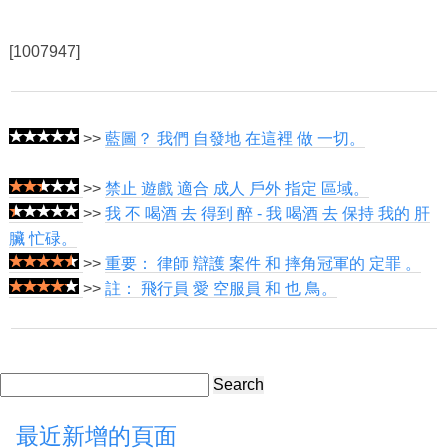
[1007947]
>>
藍圖？ 我們 自發地 在這裡 做 一切。
>>
禁止 遊戲 適合 成人 戶外 指定 區域。
>>
我 不 喝酒 去 得到 醉 - 我 喝酒 去 保持 我的 肝
臟 忙碌。
>>
重要： 律師 辯護 案件 和 摔角冠軍的 定罪 。
>>
註： 飛行員 愛 空服員 和 也 鳥。
Search
最近新增的頁面