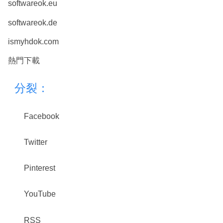
softwareok.eu
softwareok.de
ismyhdok.com
熱門下載
分裂：
Facebook
Twitter
Pinterest
YouTube
RSS