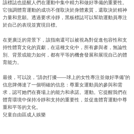
該標誌也提醒人們在運動中集中精力和做好準備的重要性。
它強調體育運動的成功不僅取決於身體素質，還取決於精神
力量和意願。透過要求冷靜，黑板標誌可以幫助運動員專注
於自己的表現並實現目標。
在更廣泛的背景下，該指南還可以被視為對促進包容性和支
持性體育文化的貢獻，在這種文化中，所有參與者，無論性
別、背景或能力如何，都有平等的機會發展和展現自己的體
育能力。
最後，可以說，“請勿打擾——球上的女性專注並做好準備”的
信息牌傳達了一個明確的信息：尊重女運動員的參與和需
求，認可她們在賽場上的能力和承諾。運動。它提醒我們在
體育環境中保持冷靜和支持的重要性，並促進體育運動中尊
重和平等的文化。
兒童自由區成人娛樂