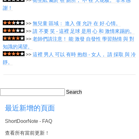
>>
衛生紙 屬於 在 廁所， 不 在 天花板。 非常感
謝！
>>
無兒童 區域： 進入 僅 允許 在 好 心情。
>>
請 不要 笑 - 這裡 足球 是用 心 和 激情來踢的。
>>
老師們請注意！ 能 激發 自發性 學習熱情 與 對
知識的渴望。
>>
這裡 男人 可以 有時 抱怨 - 女人， 請 採取 與 冷
靜。
Search
最近新增的頁面
ShortDoorNote - FAQ
查看所有當前更新！