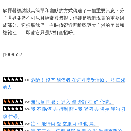
解釋器標誌以其簡單和幽默的方式傳達了一個重要訊息：分
子世界雖然不可見且經常被忽視，但卻是我們現實的重要組
成部分。它提醒我們，有時值得近距離觀察大自然的美麗和
複雜性——即使它只是想打個招呼。
[1009552]
>>
危險！ 沒有 酗酒者 在這裡接受治療， 只 口渴
的人。
>>
無兒童 區域： 進入 僅 允許 在 好 心情。
>>
我 不 喝酒 去 得到 醉 - 我 喝酒 去 保持 我的 肝
臟 忙碌。
>>
註： 飛行員 愛 空服員 和 也 鳥。