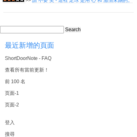
>>
請 不要 笑 - 這裡 足球 是用 心 和 激情來踢的。
Search
最近新增的頁面
ShortDoorNote - FAQ
查看所有當前更新！
前 100 名
页面-1
页面-2
登入
搜尋