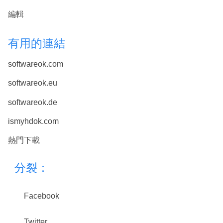
編輯
有用的連結
softwareok.com
softwareok.eu
softwareok.de
ismyhdok.com
熱門下載
分裂：
Facebook
Twitter