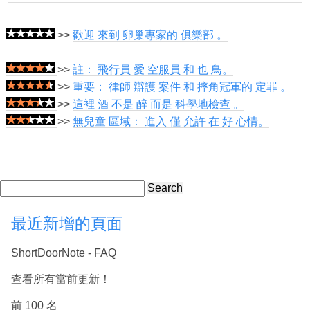
>>
歡迎 來到 卵巢專家的 俱樂部 。
>>
註： 飛行員 愛 空服員 和 也 鳥。
>>
重要： 律師 辯護 案件 和 摔角冠軍的 定罪 。
>>
這裡 酒 不是 醉 而是 科學地檢查 。
>>
無兒童 區域： 進入 僅 允許 在 好 心情。
Search
最近新增的頁面
ShortDoorNote - FAQ
查看所有當前更新！
前 100 名