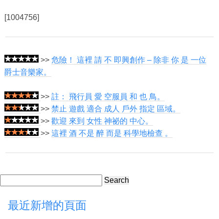
[1004756]
>>
危險！ 這裡 請 不 即興創作 – 除非 你 是 一位
爵士音樂家。
>>
註： 飛行員 愛 空服員 和 也 鳥。
>>
禁止 遊戲 適合 成人 戶外 指定 區域。
>>
歡迎 來到 女性 神祕的 中心。
>>
這裡 酒 不是 醉 而是 科學地檢查 。
Search
最近新增的頁面