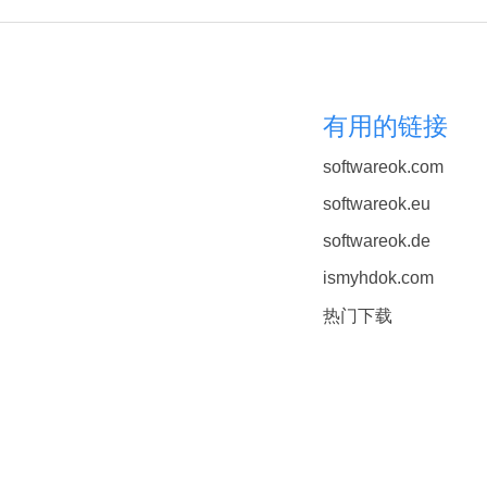
有用的链接
softwareok.com
softwareok.eu
softwareok.de
ismyhdok.com
热门下载