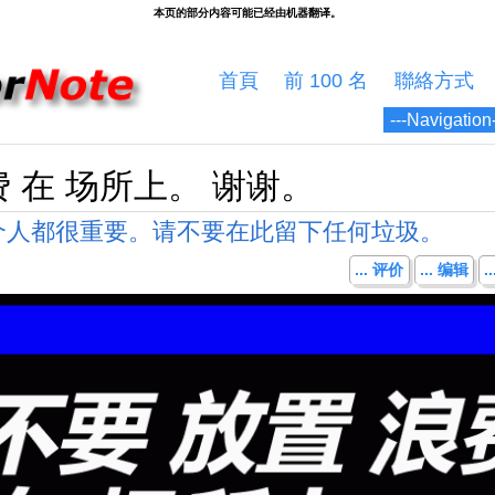
首頁
前 100 名
聯絡方式
费 在 场所上。 谢谢。
个人都很重要。请不要在此留下任何垃圾。
... 评价
... 编辑
.