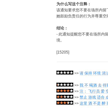
为什么写这个注释：
该通知要求您不要在场所内留
她鼓励负责任的行为并尊重空
结论：
- 此通知提醒您不要在场所
境。
[15205]
>>
请 保持 环境 清
>>
我 不 喝酒 去 得
>>
注： 飞行员 爱 
>>
禁止 游戏 适合 
>>
这里 酒 不是 醉