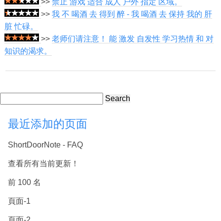
>>
禁止 游戏 适合 成人 户外 指定 区域。
>>
我 不 喝酒 去 得到 醉 - 我 喝酒 去 保持 我的 肝
脏 忙碌。
>>
老师们请注意！ 能 激发 自发性 学习热情 和 对
知识的渴求。
Search
最近添加的页面
ShortDoorNote - FAQ
查看所有当前更新！
前 100 名
頁面-1
頁面-2