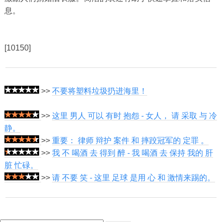
息。
[10150]
>>
不要将塑料垃圾扔进海里！
>>
这里 男人 可以 有时 抱怨 - 女人， 请 采取 与 冷
静。
>>
重要： 律师 辩护 案件 和 摔跤冠军的 定罪 。
>>
我 不 喝酒 去 得到 醉 - 我 喝酒 去 保持 我的 肝
脏 忙碌。
>>
请 不要 笑 - 这里 足球 是用 心 和 激情来踢的。