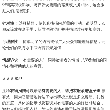
强调其积极影响。与仅强调捐赠的需要或义务相比，这会激
励人们捐赠更多。
针对性：
选择措辞，使其直接指向所需的行动。很明显，衣
服应该放在盒子里，从而消除混乱并使捐赠过程更加高效。
可理解性：
简单明了的语言确保广大受众都能理解信息，无
论他们的教育水平或语言背景如何。
情感诉求：
“有需要的人”一词诉诸读者的情感，诉诸他们的同
情心和帮助他人的意愿。
＃＃＃ 概括
注释
衣物捐赠可以帮助有需要的人。请把衣服放进盒子里
很
有效，因为它清楚地传达了做出积极贡献是多么容易。礼貌
的态度、具体的指示以及强调对有需要的人的好处相结合，
激励人们捐赠旧衣服。简洁的表述有助于快速掌握和落实信