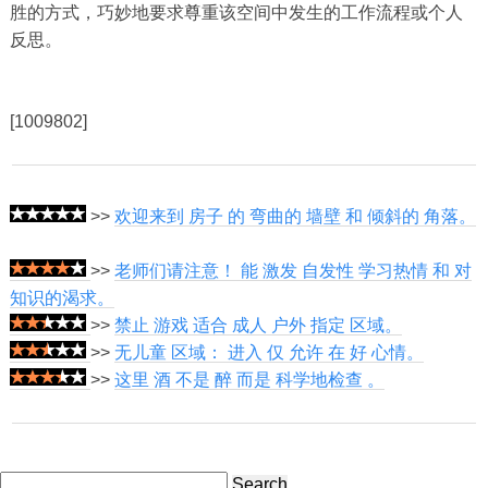
胜的方式，巧妙地要求尊重该空间中发生的工作流程或个人
反思。
[1009802]
>>
欢迎来到 房子 的 弯曲的 墙壁 和 倾斜的 角落。
>>
老师们请注意！ 能 激发 自发性 学习热情 和 对
知识的渴求。
>>
禁止 游戏 适合 成人 户外 指定 区域。
>>
无儿童 区域： 进入 仅 允许 在 好 心情。
>>
这里 酒 不是 醉 而是 科学地检查 。
Search