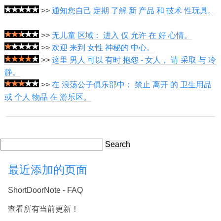
>>
通知您自己 定期 了解 新 产品 和 技术 性玩具。
>>
无儿童 区域： 进入 仅 允许 在 好 心情。
>>
欢迎 来到 女性 神秘的 中心。
>>
这里 男人 可以 有时 抱怨 - 女人， 请 采取 与 冷
静。
>>
在 浪荡公子俱乐部中： 禁止 离开 的 卫生用品
或 个人 物品 在 游乐区。
Search
最近添加的页面
ShortDoorNote - FAQ
查看所有当前更新！