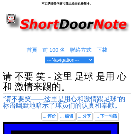
首頁
前 100 名
聯絡方式
下載
请 不要 笑 - 这里 足球 是用 心
和 激情来踢的。
“请不要笑——这里是用心和激情踢足球”的
标语幽默地暗示了球员们的认真和奉献。
... 评价
... 编辑
... 分享
... 下一句话