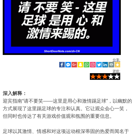
分享:
评价:
深入解释：
迎宾指南“请不要笑——这里是用心和激情踢足球”，以幽默的
方式展现了这里踢足球的专注和认真。它让观众会心一笑，
但同时也传达了有关游戏价值观和氛围的重要信息。
足球以其激情、情感和对这项运动根深蒂固的热爱而闻名于