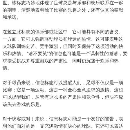
世。该标志巧妙地体现了足球总是与乐趣和欢乐联系在一起
的期望，清楚地表明除了比赛的乐趣之外，还有认真的奉献
和承诺。
在竖立此标志的俱乐部或社区中，它可能具有不同的含义。
一方面，它可以强调驱动球员和球迷的热情。这可能表明这
支球队训练刻苦、竞争激烈，但同时又保持了这项运动的快
乐和热情。 “请不要笑”的信息也可能是一个讽刺性的邀请，要
求接受挑战并尊重游戏的严肃性，同时仍沉迷于欢乐和热
情。
对于球员来说，信息标志可以提醒人们，足球不仅仅是一项
比赛；它是一项运动。这是一种全心全意追求的激情。这也
可以提醒我们，尽管有这么多的严肃性和竞争性，但决不应
该失去游戏的乐趣。
对于访客或对手来说，信息标志可能是一个友好的警告，表
明他们面对的是一支充满激情和决心的球队。它还可以表达