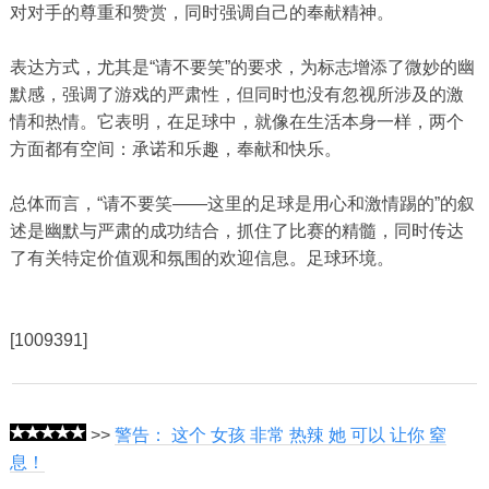
对对手的尊重和赞赏，同时强调自己的奉献精神。
表达方式，尤其是“请不要笑”的要求，为标志增添了微妙的幽
默感，强调了游戏的严肃性，但同时也没有忽视所涉及的激
情和热情。它表明，在足球中，就像在生活本身一样，两个
方面都有空间：承诺和乐趣，奉献和快乐。
总体而言，“请不要笑——这里的足球是用心和激情踢的”的叙
述是幽默与严肃的成功结合，抓住了比赛的精髓，同时传达
了有关特定价值观和氛围的欢迎信息。足球环境。
[1009391]
>>
警告： 这个 女孩 非常 热辣 她 可以 让你 窒
息！