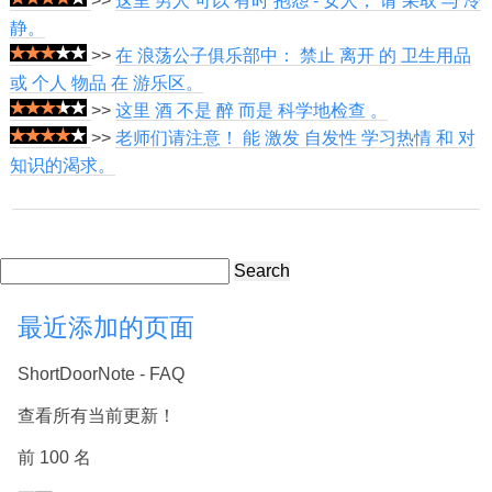
>>
这里 男人 可以 有时 抱怨 - 女人， 请 采取 与 冷
静。
>>
在 浪荡公子俱乐部中： 禁止 离开 的 卫生用品
或 个人 物品 在 游乐区。
>>
这里 酒 不是 醉 而是 科学地检查 。
>>
老师们请注意！ 能 激发 自发性 学习热情 和 对
知识的渴求。
Search
最近添加的页面
ShortDoorNote - FAQ
查看所有当前更新！
前 100 名