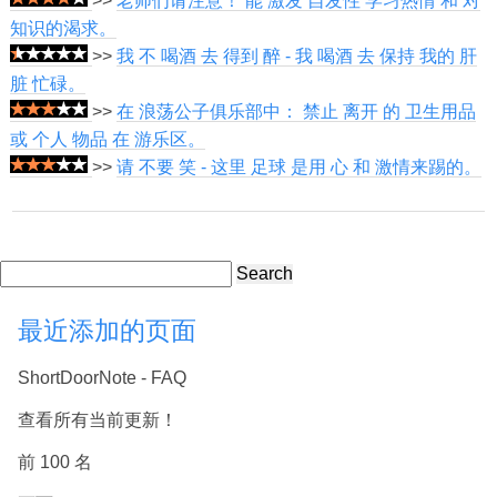
>>
老师们请注意！ 能 激发 自发性 学习热情 和 对
知识的渴求。
>>
我 不 喝酒 去 得到 醉 - 我 喝酒 去 保持 我的 肝
脏 忙碌。
>>
在 浪荡公子俱乐部中： 禁止 离开 的 卫生用品
或 个人 物品 在 游乐区。
>>
请 不要 笑 - 这里 足球 是用 心 和 激情来踢的。
Search
最近添加的页面
ShortDoorNote - FAQ
查看所有当前更新！
前 100 名