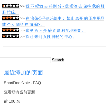
>>
我 不 喝酒 去 得到 醉 - 我 喝酒 去 保持 我的 肝
脏 忙碌。
>>
在 浪荡公子俱乐部中： 禁止 离开 的 卫生用品
或 个人 物品 在 游乐区。
>>
这里 酒 不是 醉 而是 科学地检查 。
>>
欢迎 来到 女性 神秘的 中心。
Search
最近添加的页面
ShortDoorNote - FAQ
查看所有当前更新！
前 100 名