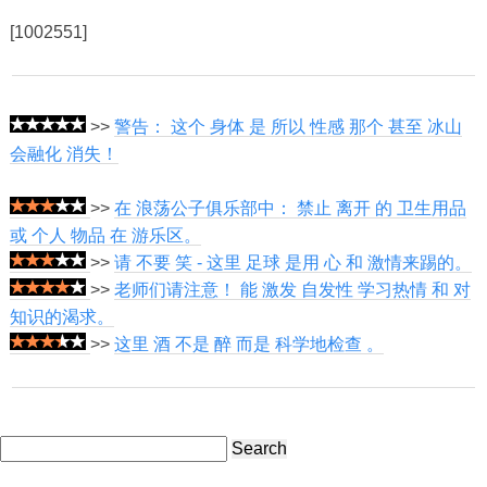
[1002551]
>>
警告： 这个 身体 是 所以 性感 那个 甚至 冰山
会融化 消失！
>>
在 浪荡公子俱乐部中： 禁止 离开 的 卫生用品
或 个人 物品 在 游乐区。
>>
请 不要 笑 - 这里 足球 是用 心 和 激情来踢的。
>>
老师们请注意！ 能 激发 自发性 学习热情 和 对
知识的渴求。
>>
这里 酒 不是 醉 而是 科学地检查 。
Search