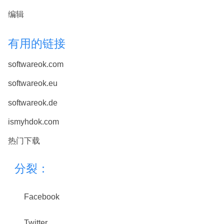
编辑
有用的链接
softwareok.com
softwareok.eu
softwareok.de
ismyhdok.com
热门下载
分裂：
Facebook
Twitter