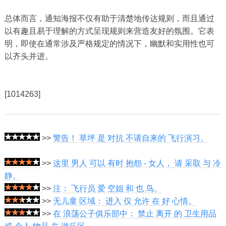
总体而言，通知海报不仅有助于清楚地传达规则，而且通过
以有趣且易于理解的方式呈现规则来营造友好的氛围。它表
明，即使在通常涉及严格规定的情况下，幽默和实用性也可
以齐头并进。
[1014263]
>>
警告！ 草坪 是 对抗 不请自来的 飞行演习。
>>
这里 男人 可以 有时 抱怨 - 女人， 请 采取 与 冷
静。
>>
注： 飞行员 爱 空姐 和 也 鸟。
>>
无儿童 区域： 进入 仅 允许 在 好 心情。
>>
在 浪荡公子俱乐部中： 禁止 离开 的 卫生用品