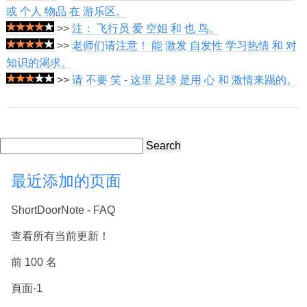
或 个人 物品 在 游乐区。
>>
注： 飞行员 爱 空姐 和 也 鸟。
>>
老师们请注意！ 能 激发 自发性 学习热情 和 对
知识的渴求。
>>
请 不要 笑 - 这里 足球 是用 心 和 激情来踢的。
Search
最近添加的页面
ShortDoorNote - FAQ
查看所有当前更新！
前 100 名
頁面-1