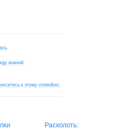
ась.
жду знаний.
еситесь к этому спокойно.
лки
Расколоть: