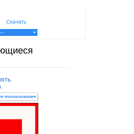
Скачать
яющиеся
нять
.
щее высказывание