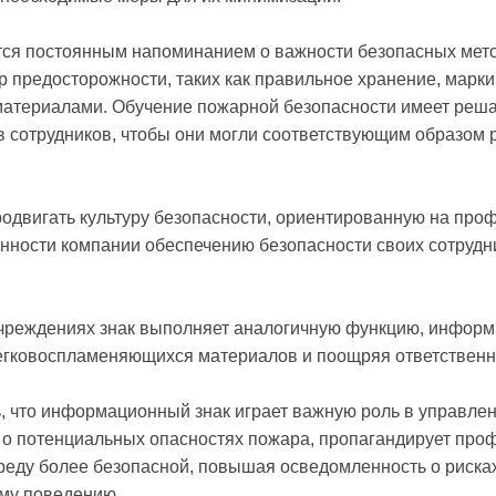
ется постоянным напоминанием о важности безопасных мет
 предосторожности, таких как правильное хранение, марк
атериалами. Обучение пожарной безопасности имеет реш
 сотрудников, чтобы они могли соответствующим образом р
продвигать культуру безопасности, ориентированную на пр
нности компании обеспечению безопасности своих сотрудн
чреждениях знак выполняет аналогичную функцию, информ
легковоспламеняющихся материалов и поощряя ответственн
ь, что информационный знак играет важную роль в управле
о потенциальных опасностях пожара, пропагандирует про
реду более безопасной, повышая осведомленность о рисках
му поведению.