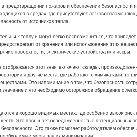
 в предотвращении пожаров и обеспечении безопасности н
аходящихся в средах, где присутствуют легковоспламеняю
пасность от источников тепла.
ельны к теплу и могут легко воспламениться, что приведет 
предостерегает от хранения или использования этих вещест
орячие поверхности, электрические устройства или искры.
е отображается этот знак, включают склады, производстве
оратории и другие места, где работают с химикатами, топл
ествами. Это напоминание о том, что безопасность сотру
 значение и что необходимо осторожное обращение с ле
ются в хорошо видимых местах, где особенно высок риск 
еств. Это повышает осведомленность о потенциальных оп
безопасности. Это также помогает работодателям обеспечи
и необходимые меры для их минимизации.