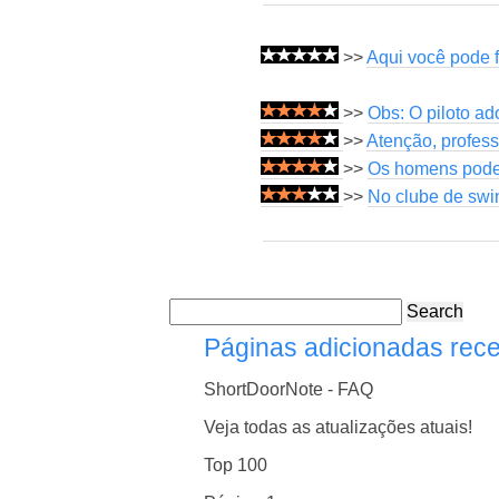
>>
Aqui você pode 
>>
Obs: O piloto a
>>
Atenção, profes
>>
Os homens podem
>>
No clube de swin
Search
Páginas adicionadas rec
ShortDoorNote - FAQ
Veja todas as atualizações atuais!
Top 100