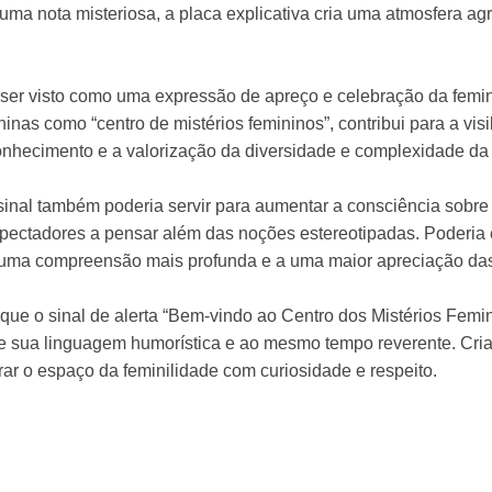
ma nota misteriosa, a placa explicativa cria uma atmosfera ag
e ser visto como uma expressão de apreço e celebração da femi
inas como “centro de mistérios femininos”, contribui para a vis
onhecimento e a valorização da diversidade e complexidade da 
inal também poderia servir para aumentar a consciência sobre 
spectadores a pensar além das noções estereotipadas. Poderia 
 uma compreensão mais profunda e a uma maior apreciação das
que o sinal de alerta “Bem-vindo ao Centro dos Mistérios Femi
 de sua linguagem humorística e ao mesmo tempo reverente. Cr
orar o espaço da feminilidade com curiosidade e respeito.