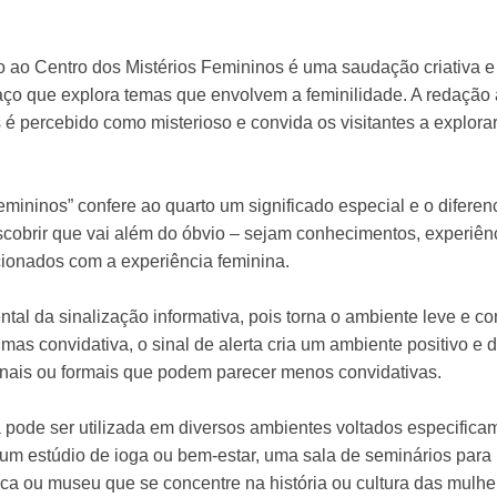
 ao Centro dos Mistérios Femininos é uma saudação criativa 
ço que explora temas que envolvem a feminilidade. A redação 
 é percebido como misterioso e convida os visitantes a explor
Femininos” confere ao quarto um significado especial e o difere
scobrir que vai além do óbvio – sejam conhecimentos, experiên
cionados com a experiência feminina.
l da sinalização informativa, pois torna o ambiente leve e conv
mas convidativa, o sinal de alerta cria um ambiente positivo e 
nais ou formais que podem parecer menos convidativas.
va pode ser utilizada em diversos ambientes voltados especific
 um estúdio de ioga ou bem-estar, uma sala de seminários par
eca ou museu que se concentre na história ou cultura das mulh