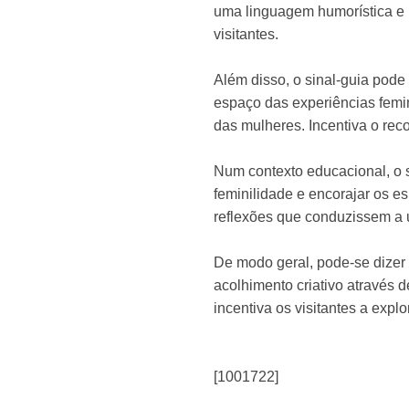
uma linguagem humorística e u
visitantes.
Além disso, o sinal-guia pod
espaço das experiências femin
das mulheres. Incentiva o rec
Num contexto educacional, o s
feminilidade e encorajar os e
reflexões que conduzissem a
De modo geral, pode-se dizer 
acolhimento criativo através
incentiva os visitantes a expl
[1001722]