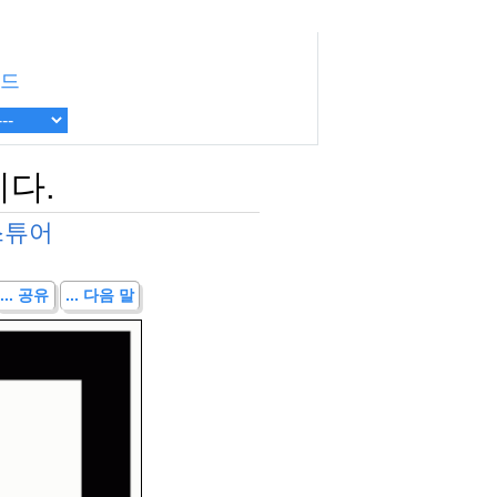
드
니다.
스튜어
... 공유
... 다음 말