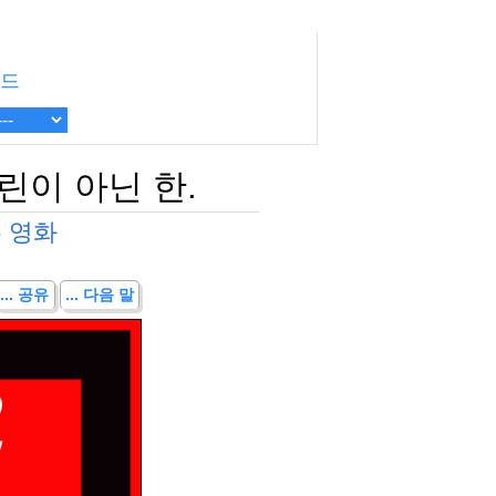
드
린이 아닌 한.
 영화
... 공유
... 다음 말