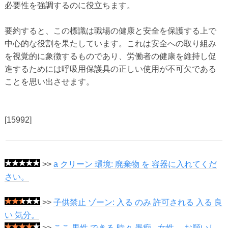
必要性を強調するのに役立ちます。
要約すると、この標識は職場の健康と安全を保護する上で
中心的な役割を果たしています。これは安全への取り組み
を視覚的に象徴するものであり、労働者の健康を維持し促
進するためには呼吸用保護具の正しい使用が不可欠である
ことを思い出させます。
[15992]
>>
a クリーン 環境: 廃棄物 を 容器に入れてくだ
さい。
>>
子供禁止 ゾーン: 入る のみ 許可される 入る 良
い 気分。
>>
ここ 男性 できる 時々 愚痴 - 女性、 お願いし