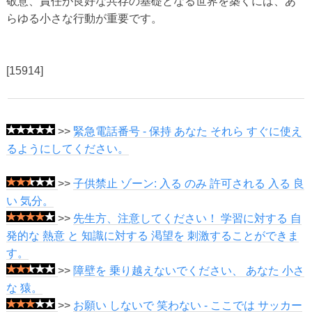
敬意、責任が良好な共存の基礎となる世界を築くには、あ
らゆる小さな行動が重要です。
[15914]
>>
緊急電話番号 - 保持 あなた それら すぐに使え
るようにしてください。
>>
子供禁止 ゾーン: 入る のみ 許可される 入る 良
い 気分。
>>
先生方、注意してください！ 学習に対する 自
発的な 熱意 と 知識に対する 渇望を 刺激することができま
す。
>>
障壁を 乗り越えないでください、 あなた 小さ
な 猿。
>>
お願い しないで 笑わない - ここでは サッカー