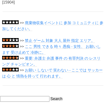
[15904]
>>
廃棄物収集イベントに 参加 コミュニティに 参
加してください。
>>
禁止 ゲーム 対象 大人 屋外 指定 エリア。
>>
ここ 男性 できる 時々 愚痴 - 女性、 お願いし
ます 受け止めて 冷静に。
>>
重要: 弁護士 弁護 事件 の 有罪判決 の レスリ
ング チャンピオン。
>>
お願い しないで 笑わない - ここでは サッカー
は 心 と 情熱を持って 行われます。
Search