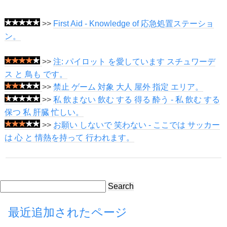
>>
First Aid - Knowledge of 応急処置ステーショ
ン。
>>
注: パイロット を愛しています スチュワーデ
ス と 鳥も です。
>>
禁止 ゲーム 対象 大人 屋外 指定 エリア。
>>
私 飲まない 飲む する 得る 酔う - 私 飲む する
保つ 私 肝臓 忙しい。
>>
お願い しないで 笑わない - ここでは サッカー
は 心 と 情熱を持って 行われます。
Search
最近追加されたページ