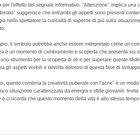
a per l'effetto del segnale informativo. "Attenzione" implica una 
inato" suggerisce che entrambi gli aspetti sono presenti con
gia nello spettatore la curiosità di saperne di più sulla situazion
to.
mpio, il simbolo potrebbe anche essere interpretato come un comm
nza è un momento di cambiamento e scoperta che presenta sia sf
 uno strumento per la scoperta di sé e per superare queste sfide.
a gli aspetti visibili e talvolta dolorosi di questa fase di sviluppo
ttento, questo combina la creatività puberale con l'acne" è un modo
o situazione caratterizzata da energia e sfide giovanili. Invita a 
 e ci ricorda che questo momento della vita è allo stesso tempo d