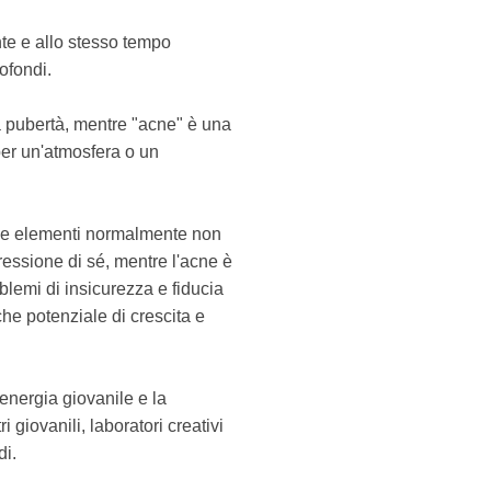
ente e allo stesso tempo
ofondi.
lla pubertà, mentre "acne" è una
per un'atmosfera o un
due elementi normalmente non
ressione di sé, mentre l'acne è
lemi di insicurezza e fiducia
che potenziale di crescita e
'energia giovanile e la
 giovanili, laboratori creativi
di.