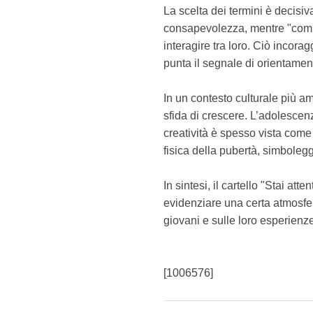
La scelta dei termini è decisiv
consapevolezza, mentre "comb
interagire tra loro. Ciò incorag
punta il segnale di orientamen
In un contesto culturale più a
sfida di crescere. L’adolesce
creatività è spesso vista come
fisica della pubertà, simboleggi
In sintesi, il cartello "Stai a
evidenziare una certa atmosfera 
giovani e sulle loro esperienze
[1006576]