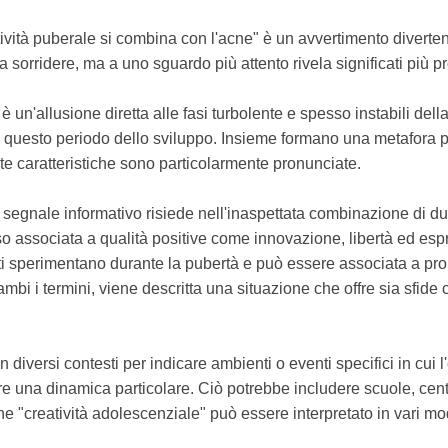
reatività puberale si combina con l'acne" è un avvertimento divert
a sorridere, ma a uno sguardo più attento rivela significati più pr
" è un'allusione diretta alle fasi turbolente e spesso instabili de
 di questo periodo dello sviluppo. Insieme formano una metafora 
te caratteristiche sono particolarmente pronunciate.
segnale informativo risiede nell'inaspettata combinazione di 
sso associata a qualità positive come innovazione, libertà ed esp
i sperimentano durante la pubertà e può essere associata a prob
bi i termini, viene descritta una situazione che offre sia sfide 
n diversi contesti per indicare ambienti o eventi specifici in cui l
re una dinamica particolare. Ciò potrebbe includere scuole, centri
mine "creatività adolescenziale" può essere interpretato in vari mo