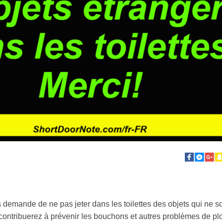
emande de ne pas jeter dans les toilettes des objets qui ne son
 contribuerez à prévenir les bouchons et autres problèmes de plo