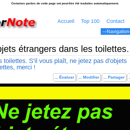
Accueil
Top 100
Contact
jets étrangers dans les toilettes.
 toilettes. S'il vous plaît, ne jetez pas d'objets
ettes, merci !
... Évaluer
... Modifier
... Partager