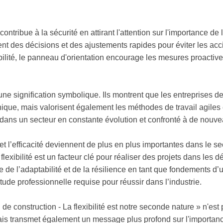
ontribue à la sécurité en attirant l'attention sur l'importance de l
t des décisions et des ajustements rapides pour éviter les accide
ibilité, le panneau d'orientation encourage les mesures proactive
ne signification symbolique. Ils montrent que les entreprises de
que, mais valorisent également les méthodes de travail agiles e
 dans un secteur en constante évolution et confronté à de nouv
t l’efficacité deviennent de plus en plus importantes dans le sec
exibilité est un facteur clé pour réaliser des projets dans les dé
e de l’adaptabilité et de la résilience en tant que fondements d’u
itude professionnelle requise pour réussir dans l’industrie.
e construction - La flexibilité est notre seconde nature » n'es
s transmet également un message plus profond sur l'importance d