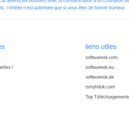
ocat défend les dossiers avec la condamnation d'un champion de 
s : l'entrée n'est autorisée que si vous êtes de bonne humeur.
es
liens utiles
softwareok.com
elles !
softwareok.eu
softwareok.de
ismyhdok.com
Top Téléchargement