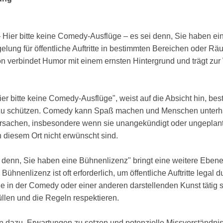
Hier bitte keine Comedy-Ausflüge – es sei denn, Sie haben ein
gelung für öffentliche Auftritte in bestimmten Bereichen oder Rä
 verbindet Humor mit einem ernsten Hintergrund und trägt zu
Hier bitte keine Comedy-Ausflüge", weist auf die Absicht hin, b
 zu schützen. Comedy kann Spaß machen und Menschen unterhal
sachen, insbesondere wenn sie unangekündigt oder ungeplant au
an diesem Ort nicht erwünscht sind.
 denn, Sie haben eine Bühnenlizenz" bringt eine weitere Ebene
Bühnenlizenz ist oft erforderlich, um öffentliche Auftritte legal
die in der Comedy oder einer anderen darstellenden Kunst tätig 
üllen und die Regeln respektieren.
n dazu, Erwartungen zu setzen und potenzielle Missverständni