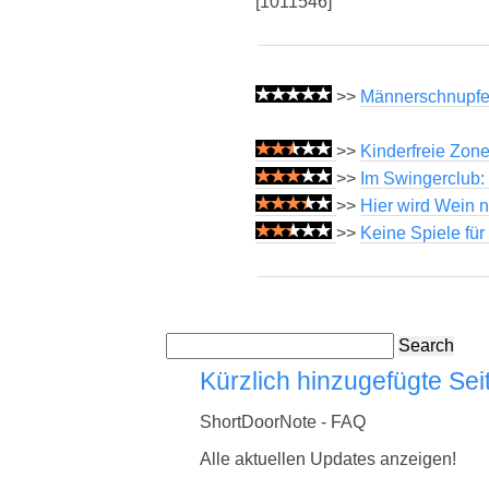
[1011546]
>>
Männerschnupfen-
>>
Kinderfreie Zone
>>
Im Swingerclub:
>>
Hier wird Wein n
>>
Keine Spiele fü
Search
Kürzlich hinzugefügte Sei
ShortDoorNote - FAQ
Alle aktuellen Updates anzeigen!